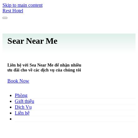
Skip to main content
Rest Hotel
Sear Near Me
Liên hệ với Sea Near Me để nhận nhiều
ưu đãi cho về các dịch vụ của chúng tôi
Book Now
Phòng
Giới thiệu
Dịch Vụ
Liên hệ