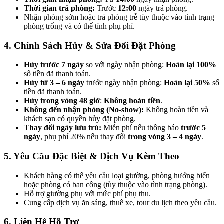
Thời gian trả phòng:
Trước
12:00
ngày trả phòng.
Nhận phòng sớm hoặc trả phòng trễ tùy thuộc vào tình trạng
phòng trống và có thể tính phụ phí.
4. Chính Sách Hủy & Sửa Đổi Đặt Phòng
Hủy trước 7 ngày
so với ngày nhận phòng:
Hoàn lại 100%
số tiền đã thanh toán.
Hủy từ 3 – 6 ngày
trước ngày nhận phòng:
Hoàn lại 50%
số
tiền đã thanh toán.
Hủy trong vòng 48 giờ
:
Không hoàn tiền
.
Không đến nhận phòng (No-show):
Không hoàn tiền và
khách sạn có quyền hủy đặt phòng.
Thay đổi ngày lưu trú:
Miễn phí nếu thông báo
trước 5
ngày
, phụ phí 20% nếu thay đổi
trong vòng 3 – 4 ngày
.
5. Yêu Cầu Đặc Biệt & Dịch Vụ Kèm Theo
Khách hàng có thể yêu cầu loại giường, phòng hướng biển
hoặc phòng có ban công (tùy thuộc vào tình trạng phòng).
Hỗ trợ giường phụ với mức phí phụ thu.
Cung cấp dịch vụ ăn sáng, thuê xe, tour du lịch theo yêu cầu.
6. Liên Hệ Hỗ Trợ