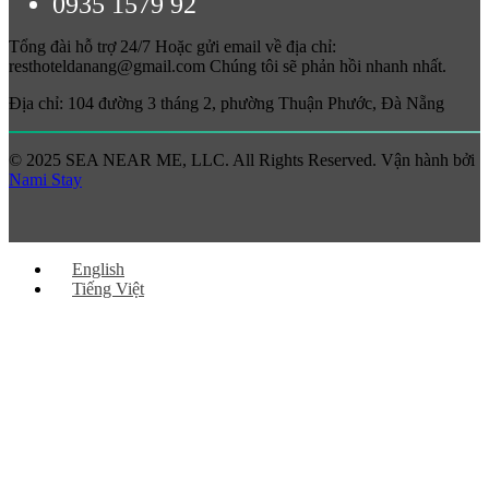
0935 1579 92
Tổng đài hỗ trợ 24/7 Hoặc gửi email về địa chỉ:
resthoteldanang@gmail.com Chúng tôi sẽ phản hồi nhanh nhất.
Địa chỉ: 104 đường 3 tháng 2, phường Thuận Phước, Đà Nẵng
© 2025 SEA NEAR ME, LLC. All Rights Reserved. Vận hành bởi
Nami Stay
English
Tiếng Việt